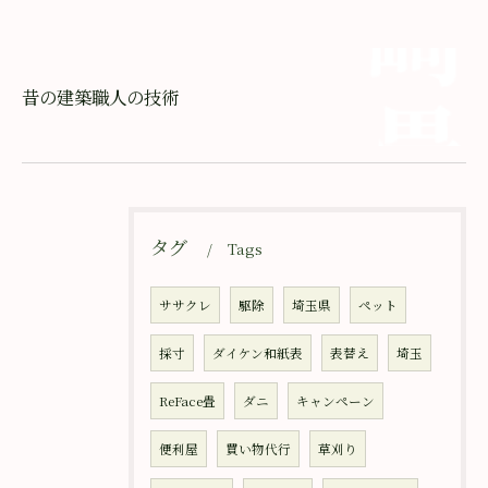
昔の建築職人の技術
タグ
Tags
ササクレ
駆除
埼玉県
ペット
採寸
ダイケン和紙表
表替え
埼玉
ReFace畳
ダニ
キャンペーン
便利屋
買い物代行
草刈り