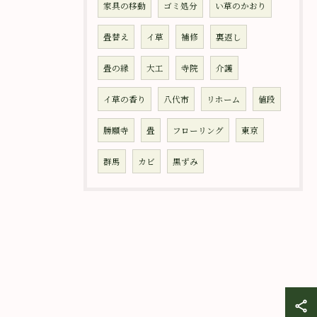
家具の移動
ゴミ処分
い草のかおり
畳替え
イ草
補修
裏返し
畳の縁
大工
寺院
介護
イ草の香り
八代市
リホーム
値段
勝願寺
畳
フローリング
東京
群馬
カビ
黒ずみ