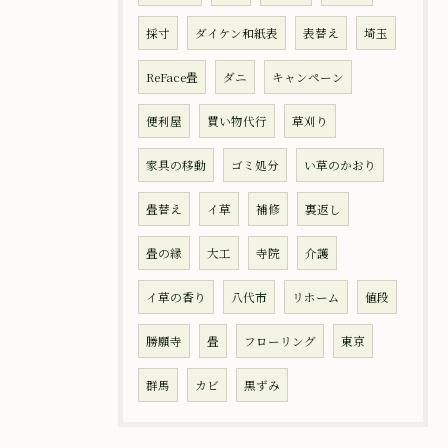
採寸
ダイケン和紙表
表替え
埼玉
ReFace畳
ダニ
キャンペーン
便利屋
買い物代行
草刈り
家具の移動
ゴミ処分
い草のかおり
畳替え
イ草
補修
裏返し
畳の縁
大工
寺院
介護
イ草の香り
八代市
リホーム
値段
勝願寺
畳
フローリング
東京
群馬
カビ
黒ずみ