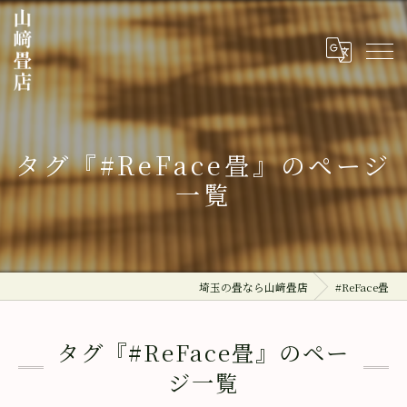
タグ『#ReFace畳』のページ
一覧
埼玉の畳なら山﨑畳店
#ReFace畳
タグ『#ReFace畳』のペー
ジ一覧