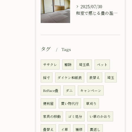
2025/07/30
和室で感じる畳の温もり
タグ
Tags
ササクレ
駆除
埼玉県
ペット
採寸
ダイケン和紙表
表替え
埼玉
ReFace畳
ダニ
キャンペーン
便利屋
買い物代行
草刈り
家具の移動
ゴミ処分
い草のかおり
畳替え
イ草
補修
裏返し