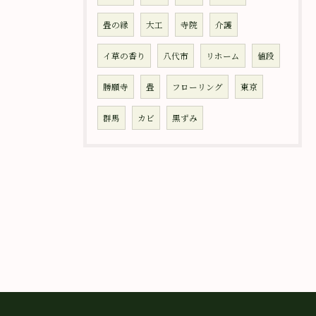
畳の縁
大工
寺院
介護
イ草の香り
八代市
リホーム
値段
勝願寺
畳
フローリング
東京
群馬
カビ
黒ずみ