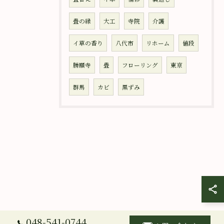
畳の縁
大工
寺院
介護
イ草の香り
八代市
リホーム
値段
勝願寺
畳
フローリング
東京
群馬
カビ
黒ずみ
048-541-0744