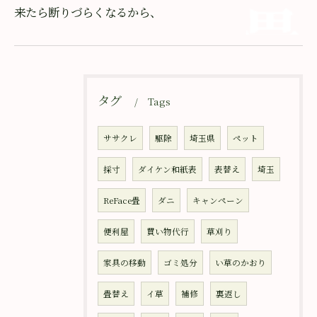
来たら断りづらくなるから、
タグ
Tags
ササクレ
駆除
埼玉県
ペット
採寸
ダイケン和紙表
表替え
埼玉
ReFace畳
ダニ
キャンペーン
便利屋
買い物代行
草刈り
家具の移動
ゴミ処分
い草のかおり
畳替え
イ草
補修
裏返し