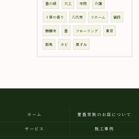
畳の縁
大工
寺院
介護
イ草の香り
八代市
リホーム
値段
勝願寺
畳
フローリング
東京
群馬
カビ
黒ずみ
ホーム
愛畳家族のお店について
サービス
施工事例