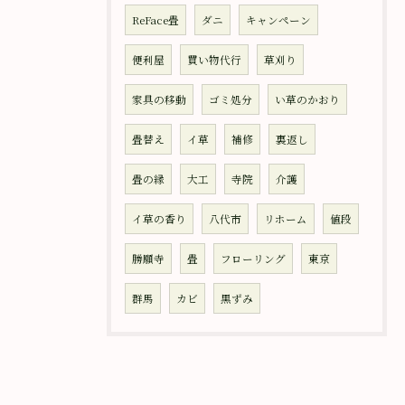
ReFace畳
ダニ
キャンペーン
便利屋
買い物代行
草刈り
家具の移動
ゴミ処分
い草のかおり
畳替え
イ草
補修
裏返し
畳の縁
大工
寺院
介護
イ草の香り
八代市
リホーム
値段
勝願寺
畳
フローリング
東京
群馬
カビ
黒ずみ