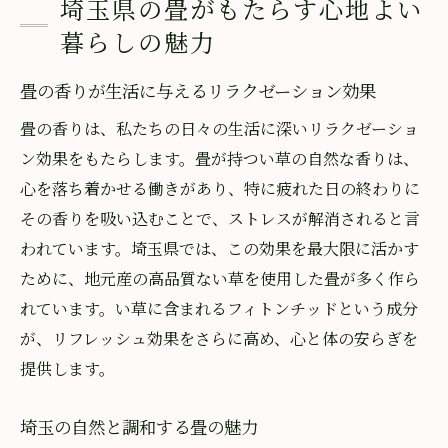
埼玉県の畳がもたらす心地よい
畳がもたらす居心地の良い室内空間
暮らしの魅力
畳の香りで日々のストレスを和らげる方法
畳の香りが生活に与えるリラクゼーション効果
香りの力でリラックス効果を高める
香りがもたらす健康への影響を探る
畳の香りは、私たちの日々の生活に深いリラクゼーショ
日常生活で畳の香りを楽しむ工夫
ン効果をもたらします。畳が持つい草の自然な香りは、
心を落ち着かせる働きがあり、特に疲れた日の終わりに
ストレス軽減に繋がる香りの選び方
その香りを吸い込むことで、ストレスが解消されると言
畳の香りとアロマセラピーの共通点
われています。埼玉県では、この効果を最大限に活かす
心を癒す畳の香りの楽しみ方
ために、地元産の高品質ない草を使用した畳が多く作ら
埼玉県で育まれる畳文化とその魅力
れています。い草に含まれるフィトンチッドという成分
畳文化の歴史的背景を知る
が、リフレッシュ効果をさらに高め、心と体の安らぎを
埼玉の畳文化と地域のつながり
提供します。
現代に生きる畳の役割と価値
埼玉の自然と調和する畳の魅力
地域に根付く畳の伝統技術