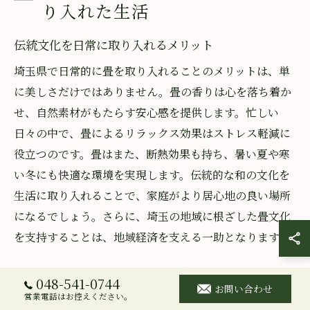
り入れた生活
伝統文化を日常に取り入れるメリット
埼玉県で日常的に畳を取り入れることのメリットは、単
に美しさだけではありません。畳の香りは心を落ち着か
せ、自然素材がもたらす安心感を提供します。忙しい
日々の中で、畳によるリラックス効果はストレス軽減に
役立つのです。畳はまた、断熱効果も持ち、暑い夏や寒
い冬にも快適な環境を実現します。伝統的な和の文化を
生活に取り入れることで、家庭がより居心地の良い場所
になるでしょう。さらに、埼玉の地域に根ざした畳文化
を支持することは、地域経済を支える一助となります。
埼玉ならではの畳との暮らし方
048-541-0744
お問い合わせ
営業電話はお控えください。
埼玉県では、長年にわたる畳文化の伝統が息づいてお