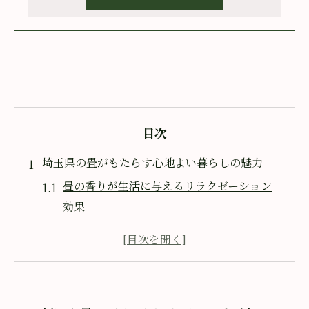
目次
埼玉県の畳がもたらす心地よい暮らしの魅力
畳の香りが生活に与えるリラクゼーション
効果
埼玉の自然と調和する畳の魅力
伝統とモダンが融合する畳のデザイン
埼玉県産のい草による畳の特徴
地元ならではの畳作りの歴史と技術