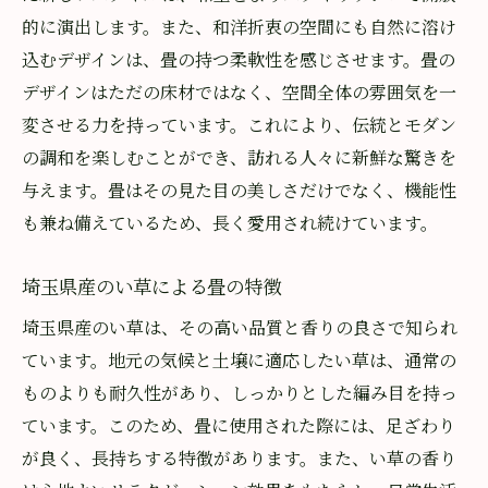
香りがもたらす空間の心理的効果
的に演出します。また、和洋折衷の空間にも自然に溶け
自然素材がもたらす心地よさ
込むデザインは、畳の持つ柔軟性を感じさせます。畳の
香り豊かな居住空間の実現方法
デザインはただの床材ではなく、空間全体の雰囲気を一
埼玉県での伝統的な畳文化を取り入れた生活
変させる力を持っています。これにより、伝統とモダン
の調和を楽しむことができ、訪れる人々に新鮮な驚きを
伝統文化を日常に取り入れるメリット
与えます。畳はその見た目の美しさだけでなく、機能性
埼玉ならではの畳との暮らし方
も兼ね備えているため、長く愛用され続けています。
畳を活用した豊かなライフスタイル
地域文化を尊重したインテリアの提案
埼玉県産のい草による畳の特徴
畳文化を次世代に伝える方法
埼玉県産のい草は、その高い品質と香りの良さで知られ
生活に活かす畳の伝統と革新
ています。地元の気候と土壌に適応したい草は、通常の
畳の香りで心を落ち着かせる効果とその秘密
ものよりも耐久性があり、しっかりとした編み目を持っ
畳の香りがもたらすリラックス効果
ています。このため、畳に使用された際には、足ざわり
科学的に見る畳の香りの効果
が良く、長持ちする特徴があります。また、い草の香り