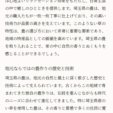
は心地よいリラクゼーション効果をもたらし、日常生活
香りが心に与える影響を探る
の中で癒しのひとときを提供します。埼玉県の畳は、地
畳の香りを最大限に引き出す方法
元の職人たちが一枚一枚丁寧に仕上げており、その高い
香りと精神の健康との深い関係
技術力が品質の高さを支えています。このようない草の
心地よい香りでリフレッシュする方法
特性は、畳の選び方において非常に重要な要素であり、
埼玉県で心地よい畳の香りを楽しむ方法
地域の特産品としての価値を高めています。埼玉県の畳
畳の香りを日常生活に取り入れる工夫
を取り入れることで、家の中に自然の香りとぬくもりを
季節ごとの香りの楽しみ方
感じることができるでしょう。
香り豊かな畳を選ぶ際のポイント
地元ならではの畳作りの歴史と技術
地域イベントで体験する畳の香り
埼玉県の畳は、地元の自然と風土に深く根ざした歴史と
香りを楽しむための簡単なアレンジ
技術によって支えられています。古くからこの地域で育
畳の香りで心地よい時間を過ごす秘訣
まれてきた独自の畳作りは、伝統を重んじながらも時代
のニーズに合わせて進化してきました。特に埼玉県産の
い草を使用した畳は、その香りと質感で多くの住民に愛