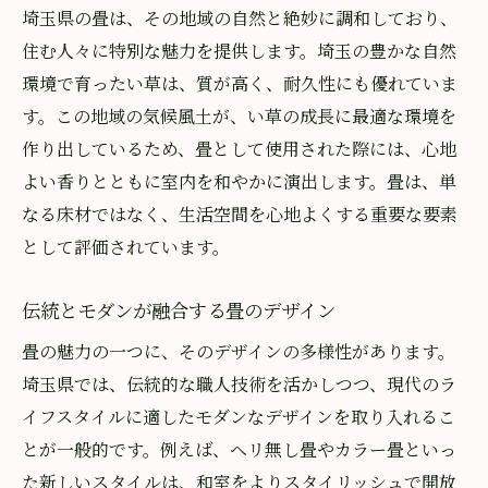
畳を通じた文化交流の可能性
埼玉県の畳は、その地域の自然と絶妙に調和しており、
住む人々に特別な魅力を提供します。埼玉の豊かな自然
畳文化が生活空間に与える影響
環境で育ったい草は、質が高く、耐久性にも優れていま
畳の選び方と手入れで部屋に安らぎを
す。この地域の気候風土が、い草の成長に最適な環境を
理想的な畳の選び方とチェックポイント
作り出しているため、畳として使用された際には、心地
畳の手入れで長持ちさせる秘訣
よい香りとともに室内を和やかに演出します。畳は、単
季節に応じた畳のメンテナンス方法
なる床材ではなく、生活空間を心地よくする重要な要素
畳を清潔に保つための簡単なケア
として評価されています。
畳選びで考慮すべき環境と用途
伝統とモダンが融合する畳のデザイン
DIYでできる畳の手入れ方法
畳の香りが織り成す心地よい空間作りのヒント
畳の魅力の一つに、そのデザインの多様性があります。
埼玉県では、伝統的な職人技術を活かしつつ、現代のラ
香りを活かした部屋づくりのコツ
イフスタイルに適したモダンなデザインを取り入れるこ
色と香りで和室をデザインする
とが一般的です。例えば、ヘリ無し畳やカラー畳といっ
畳の香りを引き立てるインテリア
た新しいスタイルは、和室をよりスタイリッシュで開放