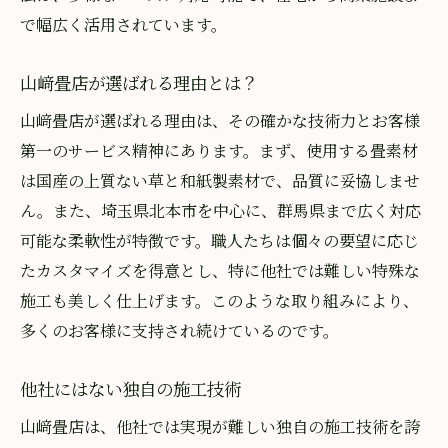
で幅広く活用されています。
神社や寺院での格式高い施工例
ホテルや旅館での畳施工実績
山﨑畳店が選ばれる理由とは？
公共施設での畳活用事例
山﨑畳店が選ばれる理由は、その確かな技術力とお客様
お客様の声で見る施工の評価
第一のサービス精神にあります。まず、使用する畳素材
多様なニーズに応える施工実績
は国産の上質ない草と和紙製素材で、品質に妥協しませ
張替えも新設もお任せ山﨑畳店のカスタマイズ
ん。また、埼玉県北本市を中心に、群馬県まで広く対応
対応力
可能な柔軟性が特徴です。職人たちは個々の要望に応じ
お客様の希望に応えるカスタム畳
たカスタマイズを得意とし、特に他社では難しい特殊な
張替えで新たな空間を創造
施工も美しく仕上げます。このような取り組みにより、
多くのお客様に支持され続けているのです。
新設畳で実現する理想の居住空間
多様なニーズに応える対応力
他社にはない独自の施工技術
フレキシブルに応えるオーダーメイド
山﨑畳店は、他社では実現が難しい独自の施工技術を誇
お客様参加型で作る理想の畳