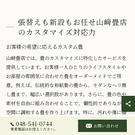
張替えも新設もお任せ山﨑畳店
のカスタマイズ対応力
お客様の希望に応えるカスタム畳
山﨑畳店では、畳のカスタマイズに特化したサービスを
提供しています。お客様一人ひとりのライフスタイルや
お部屋の雰囲気に合わせた畳をオーダーメイドでご用
意。例えば、伝統的な和紙製の畳から、モダンなヘリ無
し畳まで、幅広い選択肢があります。さらに、畳の色や
素材を自由に組み合わせることで、個性的でありながら
空間に調和する畳を作り上げます。特に、汚れや傷に強
い素材を用いたカスタム畳は、小さなお子様やペットが
048-541-0744
お問い合わせ
営業電話はお控えください。
いるご家庭に好評です。畳の選び方に悩んでいる方に