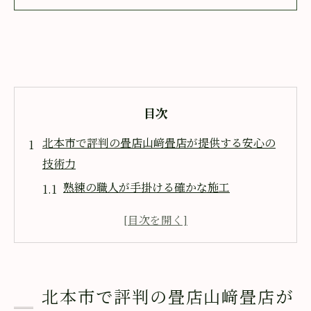
目次
北本市で評判の畳店山﨑畳店が提供する安心の
技術力
熟練の職人が手掛ける確かな施工
最新技術を駆使した畳の美しい仕上げ
長年の経験から生まれる安心の施工方法
山﨑畳店が選ばれる理由とは？
他社にはない独自の施工技術
北本市で評判の畳店山﨑畳店が
高品質な畳を支える職人の技