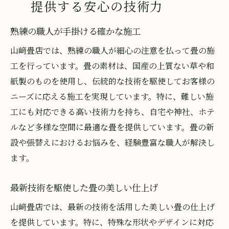
提供する安心の技術力
地域密着型の山﨑畳店が群馬県まで対応可能な
理由とは
熟練の職人が手掛ける確かな施工
地域のニーズに応える柔軟な対応力
山﨑畳店では、熟練の職人が細心の注意を払って畳の施
群馬県まで広がるネットワークの秘密
工を行っています。畳の素材は、国産の上質ない草や和
迅速な対応が可能な理由とは
紙製のものを使用し、伝統的な技術を駆使してお客様の
ニーズに応える施工を実現しています。特に、難しい施
地域連携を活かしたサービス展開
工にも対応できる高い技術力を持ち、自宅や神社、ホテ
お客様第一の対応力が評価される理由
ルなど多様な空間に最適な畳を提供しています。畳の新
埼玉県全域をカバーする物流体制
設や張替えにおけるお悩みを、経験豊富な職人が解決し
国産素材を使用した山﨑畳店の高品質な畳で理
ます。
想の空間を実現
選び抜かれた国産い草のこだわり
最新技術を駆使した畳の美しい仕上げ
高品質を実現する素材選びの秘密
山﨑畳店では、最新の技術を活用した美しい畳の仕上げ
日本伝統を守り続ける畳づくり
を提供しています。特に、特殊な形状やデザインに対応