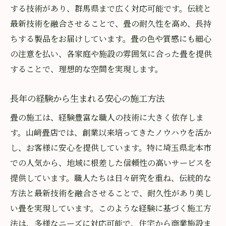
環境にも優しい素材の選び方
する技術があり、群馬県まで広く対応可能です。伝統と
和紙製素材で創るモダンな畳
最新技術を融合させることで、畳の耐久性を高め、長持
ちする製品をお届けしています。畳の色や質感にも細心
素材から実現する理想の空間デザイン
の注意を払い、各家庭や施設の雰囲気に合った畳を提供
職人の技巧が光る山﨑畳店の特殊施工でおしゃ
することで、理想的な空間を実現します。
れな和空間を
難しい施工にも対応可能な技術力
長年の経験から生まれる安心の施工方法
デザイン性を高める職人の技
畳の施工は、経験豊富な職人の技術に大きく依存しま
特殊施工で実現する唯一無二の空間
す。山﨑畳店では、創業以来培ってきたノウハウを活か
他社では断られる施工も可能
し、お客様に安心を提供しています。特に埼玉県北本市
伝統と現代が融合する畳デザイン
での人気から、地域に根差した信頼性の高いサービスを
おしゃれで機能的な畳空間を提案
提供しています。職人たちは日々研究を重ね、伝統的な
住宅から神社まで山﨑畳店の多様な施工事例紹
方法と最新技術を融合させることで、耐久性があり美し
介
い畳を実現しています。このような経験に基づく施工方
法は、多様なニーズに対応可能で、住宅から商業施設ま
住宅の畳リフォーム事例