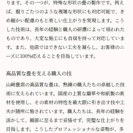
ります。その一つが、特殊な形状の畳の製作です。例え
北本市周辺で選ばれる山﨑畳店の人気の秘密
ば、掘りごたつのような複雑な形状にも対応可能で、き
地域の信頼を集める理由とは
め細かい配慮のもと美しい仕上がりを実現します。こう
顧客満足度の高さが評判の秘訣
した技術は、長年の経験と職人の研鑽によって培われた
口コミで広がる評判の輪
ものであり、大変な施工にも自信を持って対応していま
地元密着型のサービスが支持される理由
す。また、他店ではできない工夫を凝らし、お客様のニ
ーズに100%応えることを目指しています。
高リピート率を誇る顧客対応
常にお客様目線のサービス提供
高品質な畳を支える職人の技
山﨑畳店の信頼の技術で畳の新たな可能性を発
山﨑畳店の高品質な畳は、熟練の職人たちの卓越した技
見
術に支えられています。国産の上質な藺草や和紙製の素
イノベーションで広がる畳の可能性
材を使用し、その素材の特性を最大限に引き出す技や工
職人技で挑む新しいデザイン
夫が随所に施されています。職人たちは、長年の経験を
新素材と技術で未来への一歩
活かして、細部に至るまで妥協せず、完璧な仕上がりを
伝統を守りつつ革新する技術
目指します。こうしたプロフェッショナルな姿勢が、多