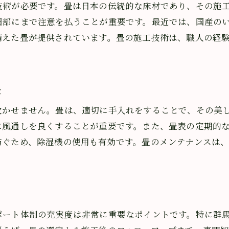
技術が必要です。畳は日本の伝統的な床材であり、その施
オンライン相談窓口での相談方法
細部にまで注意を払うことが重要です。最近では、国産の
埼玉県内の畳店の比較と選び方
備えた畳が提供されています。畳の施工技術は、職人の経
畳に関する専門家のアドバイスを活用する方法
張替えと新調で埼玉県の快適な住環境をサポート
畳の張替えが必要な理由と時期
訣
新しい畳の種類とその特徴
欠かせません。畳は、適切に手入れをすることで、その美
埼玉県内での施工例を紹介
に風通しを良くすることが重要です。また、畳表の定期的
畳のトラブルシューティングと解決策
防ぐため、除湿機の使用も有効です。畳のメンテナンスは
新調した畳のメリットとデメリット
埼玉県での畳施工後のアフターケア
ついての疑問を解消！埼玉県での気軽な相談窓口をご紹介
ク
よくある畳の疑問とその回答
ポート体制の充実度は非常に重要なポイントです。特に群
埼玉県での畳相談窓口の使い方