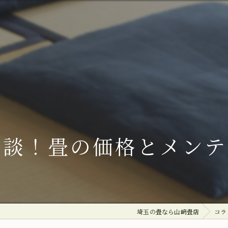
相談！畳の価格とメンテ
埼玉の畳なら山﨑畳店
コラ