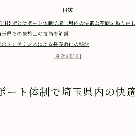
目次
専門技術とサポート体制で埼玉県内の快適な空間を取り戻
埼玉県での畳施工の技術を解説
畳のメンテナンスによる長寿命化の秘訣
畳店のサポート体制の充実度をチェック
快適な住環境のための畳選びのポイント
畳施工の具体例と埼玉での実績紹介
埼玉県内での畳に関する相談事例
ポート体制で埼玉県内の快
県で畳の価格やメンテナンスに関するお悩みを気軽に相談
畳の価格帯と選び方のコツ
メンテナンス費用の見積もりポイント
畳の張替え時期とその費用対効果