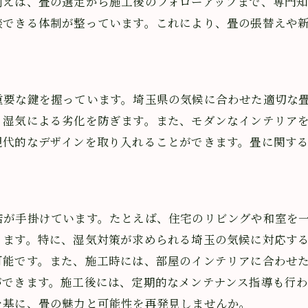
例えば、畳の選定から施工後のフォローアップまで、専門
専門スタッフによる無料相談の内容
談できる体制が整っています。これにより、畳の張替えや
畳に関する最新情報を得る方法
相談前に準備しておくこと
ト
埼玉県内の相談窓口の特徴
重要な鍵を握っています。埼玉県の気候に合わせた適切な
県での畳の価格とメンテナンスのポイントを詳しく解説
、湿気による劣化を防ぎます。また、モダンなインテリア
価格相場から見る畳の選び方
現代的なデザインを取り入れることができます。畳に関す
メンテナンスの頻度とその理由
費用対効果の高い畳のメンテナンス
埼玉の畳店での価格競争の実情
店が手掛けています。たとえば、住宅のリビングや和室を
畳の価格に影響を与える要因
ります。特に、湿気対策が求められる埼玉の気候に対応す
メンテナンスの範囲とその重要性
可能です。また、施工時には、部屋のインテリアに合わせ
県で安心の畳サポート体制とは？専門技術でサポートしま
ができます。施工後には、定期的なメンテナンス指導も行
畳の専門技術者によるサポート内容
を基に、畳の魅力と可能性を再発見しませんか。