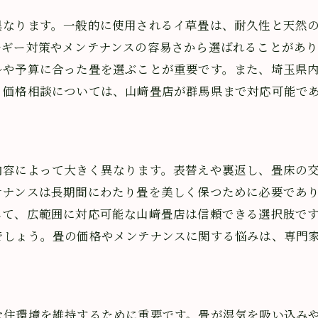
山﨑畳店の価格設定とその基準
異なります。一般的に使用されるイ草畳は、耐久性と天然
ルギー対策やメンテナンスの容易さから選ばれることがあ
群馬県対応の実績と顧客満足度
ルや予算に合った畳を選ぶことが重要です。また、埼玉県
他地域との価格比較とその理由
。価格相談については、山﨑畳店が群馬県まで対応可能で
相談事例から見るメンテナンスの重要性
畳の張替え事例とその結果
山﨑畳店での相談の流れとその特徴
内容によって大きく異なります。表替えや裏返し、畳床の
テナンスは長期間にわたり畳を美しく保つために必要であ
して、広範囲に対応可能な山﨑畳店は信頼できる選択肢で
でしょう。畳の価格やメンテナンスに関する悩みは、専門
な住環境を維持するために重要です。畳が湿気を吸い込み