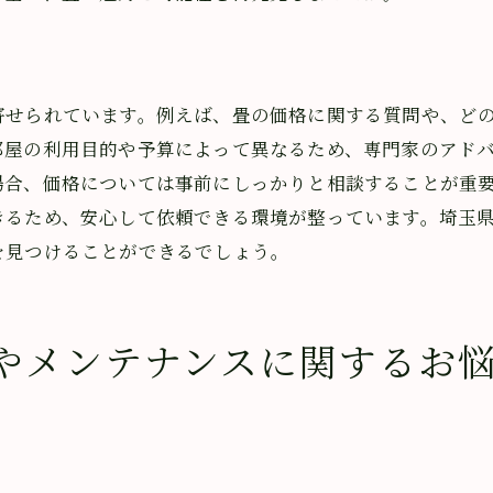
サポート体制の強みを活かした事例
埼玉県内での施工保証と安心感
緊急対応可能な畳サービスの紹介
寄せられています。例えば、畳の価格に関する質問や、ど
山﨑畳店の技術とサポート体制の違い
部屋の利用目的や予算によって異なるため、専門家のアド
場合、価格については事前にしっかりと相談することが重
埼玉県におけるサポート体制の比較
きるため、安心して依頼できる環境が整っています。埼玉
関する悩みを埼玉県で解決！気軽に相談できる窓口のご紹
を見つけることができるでしょう。
畳の悩みを解消する方法とは
相談窓口の特徴と利用者の声
埼玉県の畳相談窓口のアクセス情報
やメンテナンスに関するお
相談後のサポート内容とその効果
畳の専門家によるお悩み解決の流れ
埼玉での畳相談の体験談を紹介
県まで対応可能な山﨑畳店の畳価格とメンテナンスの相談