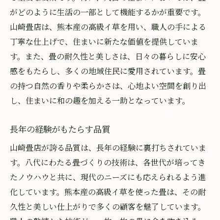
新素材の導入とその効果
がどのように生活の一部として機能するかが重要です。
未来を見据えた取り組み
山崎畳店は、熊本産の高級イ草を用い、職人の手による
熊本産畳の証明書付き高品質を大宮で体感
丁寧な仕上げで、住まいに新たな価値を提供していま
す。また、畳の耐久性と美しさは、日々の暮らしに安心
証明書が示す安心感
感をもたらし、多くの地域住民に愛用されています。畳
高品質の基準と選び方
の持つ自然の香りや柔らかさは、心地よい空間を創り出
信頼の熊本産イ草を選ぶ理由
し、住まいに和の趣を加える一助となっています。
証明書付き畳のメリット
大宮で感じる本物の品質
長年の経験がもたらす品質
地域の方々に愛される理由
山崎畳店が誇る品質は、長年の経験に裏打ちされていま
大宮の暮らしを彩る山崎畳店のこだわり
す。八代にわたる畳づくりの技術は、各世代が培ってき
生活に溶け込むデザイン
たノウハウと共に、現代のニーズにも応えられるよう進
空間に合わせた畳選び
化しています。熊本産の高級イ草を使った畳は、その耐
久性と美しい仕上がりで多くの顧客を魅了しています。
和の趣を残しつつ新しい提案