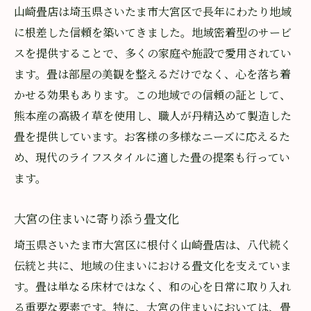
山崎畳店は埼玉県さいたま市大宮区で長年にわたり地域
お客様との長期的な関係構築
に根差した信頼を築いてきました。地域密着型のサービ
山崎畳店の職人技が生み出す耐久性と美しさ
スを提供することで、多くの家庭や施設で愛用されてい
経験豊富な職人たちの技
ます。畳は部屋の美観を整えるだけでなく、心を落ち着
細部にこだわる手仕事の魅力
かせる効果もあります。この地域での信頼の証として、
一枚一枚に込められた想い
熊本産の高級イ草を使用し、職人が丹精込めて製造した
長く使える畳の秘密
畳を提供しています。お客様の多様なニーズに応えるた
職人技が支える快適空間
め、現代のライフスタイルに適した畳の提案も行ってい
ます。
美しさを保つための工夫
八代続く山崎畳店の伝統と現代への適応
大宮の住まいに寄り添う畳文化
歴史に培われた信頼感
埼玉県さいたま市大宮区に根付く山崎畳店は、八代続く
時代に合わせたサービス提供
伝統と共に、地域の住まいにおける畳文化を支えていま
現代のライフスタイルへの対応
す。畳は単なる床材ではなく、和の心を日常に取り入れ
伝統を守りつつ進化する技術
る重要な要素です。特に、大宮の住まいにおいては、畳