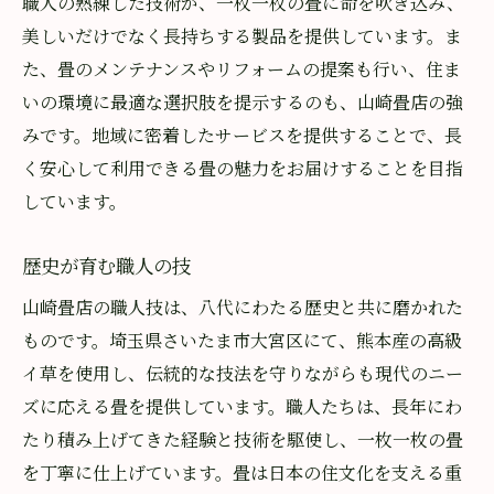
職人の熟練した技術が、一枚一枚の畳に命を吹き込み、
色や素材で魅せる個性
美しいだけでなく長持ちする製品を提供しています。ま
暮らしを豊かにする畳の活用法
た、畳のメンテナンスやリフォームの提案も行い、住ま
山崎畳店が目指す心地よさ
いの環境に最適な選択肢を提示するのも、山崎畳店の強
歴史を紡ぐ山崎畳店が提供する新しい生活提案
みです。地域に密着したサービスを提供することで、長
新しいライフスタイルへの提案
く安心して利用できる畳の魅力をお届けすることを目指
畳を活用したインテリアの工夫
しています。
家族全員が快適に過ごせる空間作り
歴史が育む職人の技
現代の家庭に合った畳の利用法
山崎畳店の職人技は、八代にわたる歴史と共に磨かれた
山崎畳店の未来への挑戦
ものです。埼玉県さいたま市大宮区にて、熊本産の高級
伝統を大切にしつつ生まれる革新
イ草を使用し、伝統的な技法を守りながらも現代のニー
ズに応える畳を提供しています。職人たちは、長年にわ
たり積み上げてきた経験と技術を駆使し、一枚一枚の畳
を丁寧に仕上げています。畳は日本の住文化を支える重