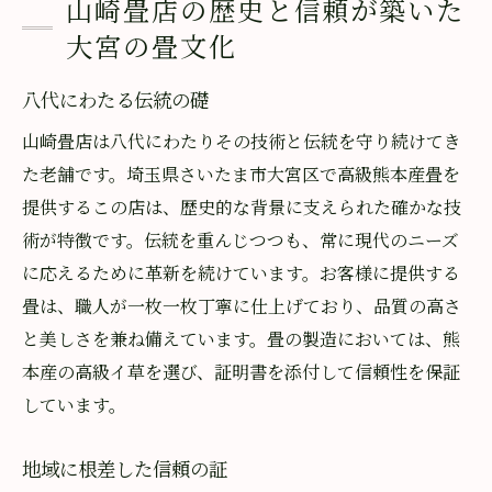
山崎畳店の歴史と信頼が築いた
熊本産高級イ草を使用した山崎畳店の魅力
大宮の畳文化
厳選された熊本産イ草の特徴
八代にわたる伝統の礎
品質保証の証明書の重要性
高級イ草がもたらす快適空間
山崎畳店は八代にわたりその技術と伝統を守り続けてき
た老舗です。埼玉県さいたま市大宮区で高級熊本産畳を
長持ちする畳の秘訣
提供するこの店は、歴史的な背景に支えられた確かな技
美しさと耐久性の両立
術が特徴です。伝統を重んじつつも、常に現代のニーズ
イ草選びのポイント
に応えるために革新を続けています。お客様に提供する
地域密着型サービスで安心提供山崎畳店の誓い
畳は、職人が一枚一枚丁寧に仕上げており、品質の高さ
お客様の声を大切にする姿勢
と美しさを兼ね備えています。畳の製造においては、熊
地域のニーズに応える柔軟性
本産の高級イ草を選び、証明書を添付して信頼性を保証
迅速な対応と丁寧な作業
しています。
信頼されるアフターサービス
地域に根差した信頼の証
地元密着の小回りの良さ