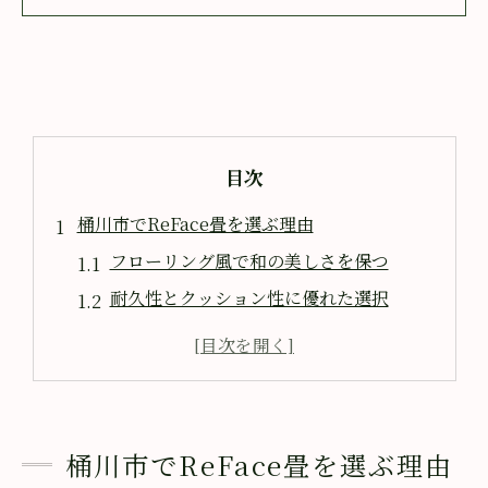
目次
桶川市でReFace畳を選ぶ理由
フローリング風で和の美しさを保つ
耐久性とクッション性に優れた選択
車いす対応で快適な住空間
畳からフローリングへの簡単な変更
将来の和室復元も容易に
地元の信頼できる施工業者の選定
桶川市でReFace畳を選ぶ理由
和室を洋室に変える新しい選択肢