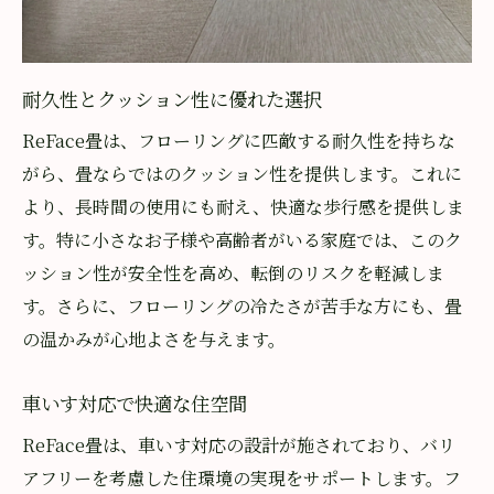
安全で快適な住環境を提供
埼玉県で快適な住環境を創造
フローリングの魅力を和の空間で
耐久性とクッション性に優れた選択
ReFace畳で理想の住まい実現
ReFace畳は、フローリングに匹敵する耐久性を持ちな
車いすでも安心して暮らせる環境
がら、畳ならではのクッション性を提供します。これに
より、長時間の使用にも耐え、快適な歩行感を提供しま
和室と洋室の良さを融合した生活
す。特に小さなお子様や高齢者がいる家庭では、このク
畳をフローリング風にアレンジ
ッション性が安全性を高め、転倒のリスクを軽減しま
地元業者による信頼の施工
す。さらに、フローリングの冷たさが苦手な方にも、畳
将来の和室復元も簡単に
の温かみが心地よさを与えます。
フローリングから畳への再変更が容易
和室復元に必要な手順と費用
車いす対応で快適な住空間
フローリング風デザインの取り外し
ReFace畳は、車いす対応の設計が施されており、バリ
住環境に応じたフレキシブルな対応
アフリーを考慮した住環境の実現をサポートします。フ