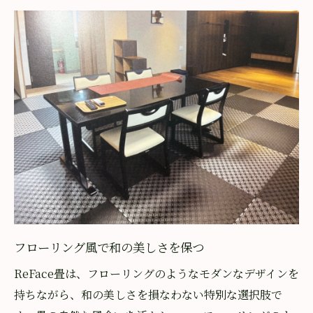
フローリングに劣らないReFace畳の魅力
和室の良さを残した洋室リフォーム
畳の良さを生かしたモダンな空間
簡単に楽しめるフローリング風デザイン
クッション性と耐久性を両立した選択
将来的な和室への戻しやすさ
ReFace畳でモダンな空間を実現
フローリングのようなデザイン性
畳の温かみと洋室の美しさを両立
現代的なインテリアにもマッチ
フローリング風で和の美しさを保つ
車いす対応の快適な床材
ReFace畳は、フローリングのようなモダンなデザインを
畳ならではの静音性とクッション性
持ちながら、和の美しさを損なわない特別な選択肢で
おしゃれで機能的な住まい作り