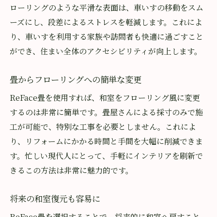
将来の住まいの選択肢を広げる
ローリングのような平滑な表面は、車いすの移動をスム
ーズにし、段差によるストレスを軽減します。これによ
畳の良さを再発見する機会
り、車いすを利用する家族や訪問者も快適に過ごすこと
山崎畳店で理想のリフォーム
ができ、住まい全体のアクセシビリティが向上します。
フローリング風畳でおしゃれな住まい
埼玉県で信頼の施工を提供
畳からフローリングへの簡単な変更
畳からフローリング風への進化
ReFace畳を使用すれば、和室をフローリング風に変更
専門知識を活かした最適な提案
するのは非常に簡単です。畳屋さんによる採寸のみで施
地元で人気の高い施工業者
工が可能で、特別な工事を必要としません。これによ
安心して任せられるリフォーム
り、リフォームにかかる時間と手間を大幅に削減できま
す。忙しい現代人にとって、手軽にインテリアを刷新で
きるこの方法は非常に魅力的です。
将来の和室復元も容易に
ReFace畳を選択することで、将来的に和室へ戻すこと