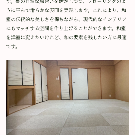
す。畳の自然な風合いを活かしつつ、フローリングのよ
畳屋さんの採寸で簡単施工
うに平らで滑らかな表面を実現します。これにより、和
プロによる正確な採寸サービス
室の伝統的な美しさを保ちながら、現代的なインテリア
フローリング風畳の迅速な設置
にもマッチする空間を作り上げることができます。和室
を洋室に変えたいけれど、和の要素を残したい方に最適
専門業者による安心施工
です。
施工時間の短縮で生活に支障なし
畳の交換もスムーズに対応
施工後のメンテナンスも安心
車いす対応のフローリング風畳
フローリングに匹敵する耐久性
段差のないバリアフリー設計
クッション性が高い床材の選択
車いすでも安心の滑りにくさ
フローリングでは得られない柔らかさ