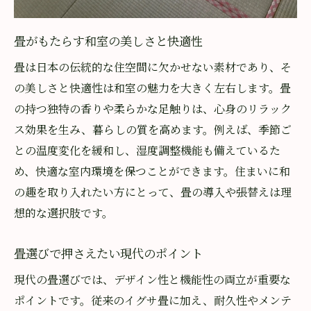
畳店が提案する最適な張替えタイミング
埼玉で支持される畳張替えの技術力
畳がもたらす和室の美しさと快適性
快適な住まいを叶える畳の選び方
畳は日本の伝統的な住空間に欠かせない素材であり、そ
畳の張替えで家族みんなが笑顔に
の美しさと快適性は和室の魅力を大きく左右します。畳
理想の和空間へ導く畳の選び方ガイド
の持つ独特の香りや柔らかな足触りは、心身のリラック
畳の種類と特徴を徹底比較して解説
ス効果を生み、暮らしの質を高めます。例えば、季節ご
和室に最適な畳のサイズと厚みとは
との温度変化を緩和し、湿度調整機能も備えているた
埼玉県北本市で選ぶべき畳の素材選定
め、快適な室内環境を保つことができます。住まいに和
の趣を取り入れたい方にとって、畳の導入や張替えは理
畳店おすすめの和空間コーディネート法
想的な選択肢です。
失敗しない畳選びのチェックポイント
理想の部屋作りに役立つ畳の知識
畳選びで押さえたい現代のポイント
専門職人が語る畳の魅力とその技術力
現代の畳選びでは、デザイン性と機能性の両立が重要な
畳職人がこだわる伝統の技と品質
ポイントです。従来のイグサ畳に加え、耐久性やメンテ