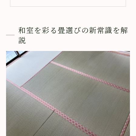
畳の張替えで変わる住空間の印象
和室に合う畳の色や質感の選び方
お勧め畳店で見つかる理想の畳選び
和室を彩る畳選びの新常識を解
埼玉県北本市で安心の畳替え体験を
説
畳替えの流れと安心して頼むコツ
地元密着の畳店ならではの魅力とは
畳の張替えで感じる信頼と実績の差
畳替え後のメンテナンスも丁寧に対応
初めての方にも安心な畳の相談体制
おすすめ畳店でスムーズに理想の和室
畳の張替えで実感する快適な住まい
畳の張替えで得られる健康と快適性
畳張替えが和室の印象を一新する理由