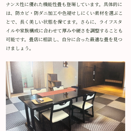
地元で信頼される畳職人の想いに触れる
ナンス性に優れた機能性畳も登場しています。具体的に
畳の施工事例から見る技術の高さ
は、防カビ・防ダニ加工や色褪せしにくい素材を選ぶこ
畳替えを美しく仕上げる職人の工夫
とで、長く美しい状態を保てます。さらに、ライフスタ
畳の耐久性とメンテナンスの秘訣
イルや家族構成に合わせて厚みや硬さを調整することも
可能です。畳店に相談し、自分に合った最適な畳を見つ
職人技が光る畳店の安心サポート
けましょう。
初めての畳替えなら知っておきたいポイント
畳替え前に確認したい基礎知識まとめ
畳の張替えを依頼する際の注意点
初めてでも安心な畳店選びの方法
トラブルを防ぐ畳の管理と相談術
畳替えに関するよくある疑問を解決
安心の畳替えを実現するチェックリスト
畳で叶える健康的な和風インテリアの秘訣
畳がもたらす健康への優しい効果