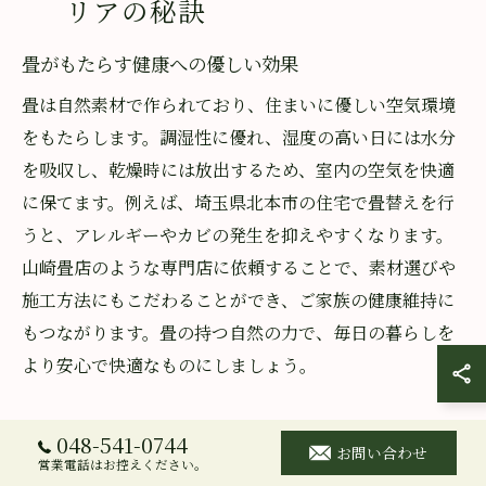
リアの秘訣
畳がもたらす健康への優しい効果
畳は自然素材で作られており、住まいに優しい空気環境
をもたらします。調湿性に優れ、湿度の高い日には水分
を吸収し、乾燥時には放出するため、室内の空気を快適
に保てます。例えば、埼玉県北本市の住宅で畳替えを行
うと、アレルギーやカビの発生を抑えやすくなります。
山崎畳店のような専門店に依頼することで、素材選びや
施工方法にもこだわることができ、ご家族の健康維持に
もつながります。畳の持つ自然の力で、毎日の暮らしを
より安心で快適なものにしましょう。
和風インテリアに合う畳の選び方
048-541-0744
お問い合わせ
営業電話はお控えください。
和風インテリアを引き立てるには、畳の色や素材、縁の