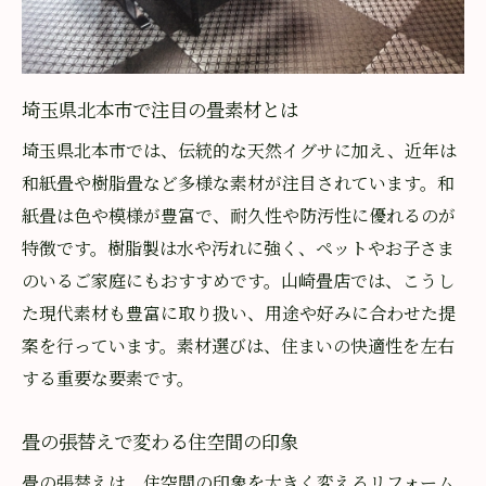
和風インテリアに合う畳の選び方
家族の快適さを支える畳の機能性
畳で演出する落ち着きある和空間
埼玉県北本市で注目の畳素材とは
畳と相性抜群のインテリアアイデア
埼玉県北本市では、伝統的な天然イグサに加え、近年は
畳店が伝える健康的な住まい作り
和紙畳や樹脂畳など多様な素材が注目されています。和
紙畳は色や模様が豊富で、耐久性や防汚性に優れるのが
信頼できる畳店に依頼して後悔しない方法
特徴です。樹脂製は水や汚れに強く、ペットやお子さま
地元で評判のお勧め畳店を探すコツ
のいるご家庭にもおすすめです。山崎畳店では、こうし
畳店選びで後悔しないための比較基準
た現代素材も豊富に取り扱い、用途や好みに合わせた提
実績と安心感で選ぶ畳店のチェック法
案を行っています。素材選びは、住まいの快適性を左右
アフターケアが充実した畳店の特徴
する重要な要素です。
納得のいく畳替えを実現する依頼の流れ
失敗しない畳店選びの最終ポイント
畳の張替えで変わる住空間の印象
畳の張替えは、住空間の印象を大きく変えるリフォーム