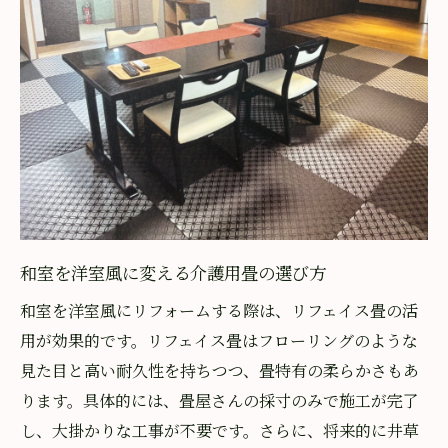
懐かしさも残せる畳リフォームの新発想
和室の懐かしさを活かす介護用畳の工夫
井草の香りに戻せる畳リフォームの特徴
洋室にも合う畳で和の風合いを楽しむ方法
家族の思い出を守る介護用畳の選び方
柔軟に対応できる畳リフォームの魅力
介護と伝統が調和する新しい住まい方
費用を抑えて安全な介護空間へ変えるコツ
和室を洋室風に変える介護用畳の選び方
フローリングより安くできる介護用畳の利
和室を洋室風にリフォームする際は、リフェイス畳の活
点
用が効果的です。リフェイス畳はフローリングのような
予算にやさしい畳リフォームのポイント
見た目と高い耐久性を持ちつつ、畳特有の柔らかさもあ
介護リフォームの費用を抑える工夫
ります。具体的には、畳屋さんの採寸のみで施工が完了
安全性と経済性を両立したリフォーム術
し、大掛かりな工事が不要です。さらに、将来的に井草