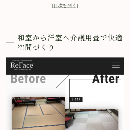
高齢者の安全を考えた介護用畳のメリット
介護リフォームで叶える快適な住まいのポ
イント
介護環境の悩みを解決する畳の活用法
和室から洋室へ介護用畳で快適
洋室にも合う介護用畳で暮らしを豊かに
空間づくり
介護リフォームに最適なリフェイス畳の魅力
リフェイス畳が介護リフォームで選ばれる
理由
フローリングより強いリフェイス畳の特長
クッション性に優れた介護用畳の安心ポイ
ント
懐かしさを残すリフェイス畳の柔軟な使い
方
採寸だけで簡単施工できる介護用畳の利便