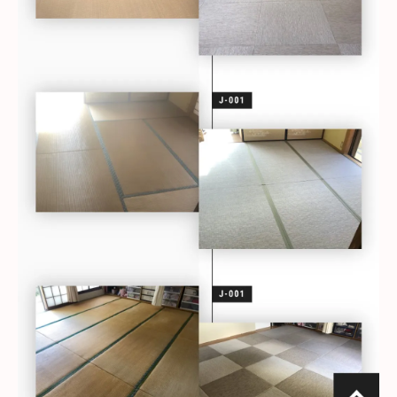
性
介護環境を支えるリフェイス畳の実用性
クッション性と強度で選ぶ介護用畳のメリット
強度とクッション性が介護に最適な理由
転倒リスクを抑える畳の安全設計とは
介護用畳で床の冷たさや硬さを軽減する効
果
介護ベッドや車椅子にも対応できる畳の利
点
高齢者の生活を守る畳リフォームのメリッ
ト
介護環境に必要な強度と優しさを両立
工事が簡単な介護向け和室リフォーム方法
採寸のみで完了する介護用畳リフォームの