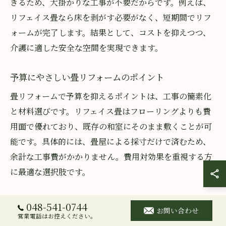
きるため、大掛かりな工事が不要だからです。例えば、
リフェイス畳なら床を剥がす必要がなく、短期間でリフ
ォームが完了します。結果として、コストを抑えつつ、
介護に適した安全な空間を実現できます。
予算にやさしい畳リフォームのポイント
畳リフォームで予算を抑えるポイントは、工事の簡素化
と材料選びです。リフェイス畳はフローリングよりも費
用面で優れており、既存の和室にそのまま敷くことが可
能です。具体的には、畳屋による採寸だけで済むため、
余計な工事費がかかりません。費用対効果を重視する方
に最適な選択肢です。
介護リフォームの費用を抑える工夫
048-541-0744
お問い合わせ
営業電話はお控えください。
介護リフォームの費用を抑えるには、必要最小限の施工