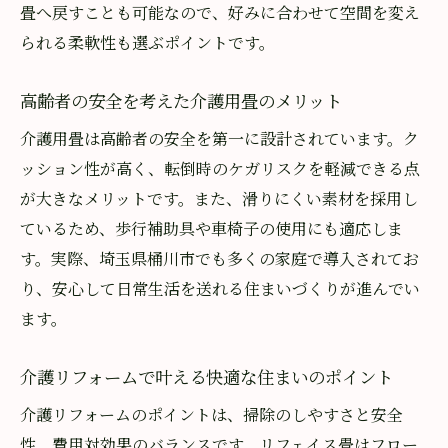
畳へ戻すことも可能なので、好みに合わせて空間を変え
補助金活用も視野に入れた介護用畳の選択
られる柔軟性も選ぶポイントです。
コストパフォーマンス重視の介護リフォー
ム
高齢者の安全を考えた介護用畳のメリット
将来も安心な介護用畳リフォームのポイント
介護用畳は高齢者の安全を第一に設計されています。ク
将来的な介護負担を軽減する畳リフォーム
ッション性が高く、転倒時のケガリスクを軽減できる点
家族の変化に対応できる介護用畳の魅力
が大きなメリットです。また、滑りにくい素材を採用し
長く安心して使える畳リフォームの秘訣
ているため、歩行補助具や車椅子の使用にも適応しま
ライフステージに合わせた畳の選び方
す。実際、埼玉県桶川市でも多くの家庭で導入されてお
介護ベッドや福祉用具との相性も抜群
り、安心して日常生活を送れる住まいづくりが進んでい
将来の安心を見据えた介護リフォーム
ます。
介護リフォームで叶える快適な住まいのポイント
介護リフォームのポイントは、掃除のしやすさと安全
性、費用対効果のバランスです。リフェイス畳はフロー