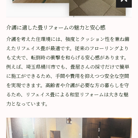
流れ
大掛かりな工事不要で安心できる理由
介護に適した畳リフォームの魅力と安心感
短期間でできる和室の介護リフォーム術
介護を考えた住環境には、強度とクッション性を兼ね備
賃貸住宅でも安心な介護用畳の施工方法
えたリフェイス畳が最適です。従来のフローリングより
原状回復が容易な畳リフォームのポイント
も丈夫で、転倒時の衝撃を和らげる安心感があります。
介護リフォームを気軽に始めるコツ
例えば、埼玉県桶川市でも、畳屋さんの採寸だけで簡単
掃除がしやすい介護環境を畳で実現する秘訣
に施工ができるため、手間や費用を抑えつつ安全な空間
介護用畳で毎日の掃除がラクになる理由
を実現できます。高齢者や介護が必要な方の暮らしを守
ダニやカビ対策に強い畳リフォームの魅力
るため、リフェイス畳による和室リフォームは大きな魅
衛生的な介護環境を叶える畳の工夫
力となっています。
汚れやすい場所も簡単に清潔を保つ方法
畳リフォームで家事負担を軽減するヒント
介護と掃除のしやすさを両立する畳選び